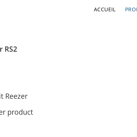
ACCUEIL
PRO
ur RS2
it Reezer
er product